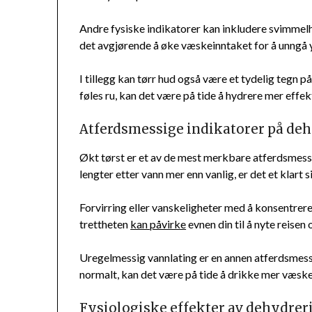
Andre fysiske indikatorer kan inkludere svimmel
det avgjørende å øke væskeinntaket for å unngå 
I tillegg kan tørr hud også være et tydelig tegn p
føles ru, kan det være på tide å hydrere mer effekt
Atferdsmessige indikatorer på de
Økt tørst er et av de mest merkbare atferdsmess
lengter etter vann mer enn vanlig, er det et klart
Forvirring eller vanskeligheter med å konsentrer
trettheten
kan påvirke
evnen din til å nyte reisen 
Uregelmessig vannlating er en annen atferdsmessi
normalt, kan det være på tide å drikke mer væske
Fysiologiske effekter av dehydrer