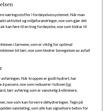
helsen
bere næringsstoffer i fordøyelsessystemet. Når man
økt aktivitet og miljøforandringer, noe som gjør det
ak kan føre til en treg fordøyelse, noe som bidrar til
mhinnen i tarmene, som er viktig for optimal
mhinnen bli tørr, noe som hindrer bevegelsen av avfall
r
v avføringen. Når kroppen er godt hydrert, har
re å passere, noe som reduserer risikoen
for
ard, tørr avføring som er vanskelig å eliminere.
vaner, noe som kan forverre dehydreringen. Tegn på
sjelden vannlating, som alle kan signalisere behov for