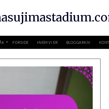
asujimastadium.c
ÅK
FORSIDE
HVEM VI ER
BLOGGARKIV
KON