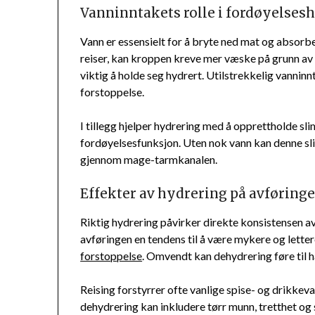
Vanninntakets rolle i fordøyelses
Vann er essensielt for å bryte ned mat og absor
reiser, kan kroppen kreve mer væske på grunn av 
viktig å holde seg hydrert. Utilstrekkelig vanninnt
forstoppelse.
I tillegg hjelper hydrering med å opprettholde sli
fordøyelsesfunksjon. Uten nok vann kan denne sli
gjennom mage-tarmkanalen.
Effekter av hydrering på avføringe
Riktig hydrering påvirker direkte konsistensen a
avføringen en tendens til å være mykere og lette
forstoppelse
. Omvendt kan dehydrering føre til h
Reising forstyrrer ofte vanlige spise- og drikke
dehydrering kan inkludere tørr munn, tretthet og 