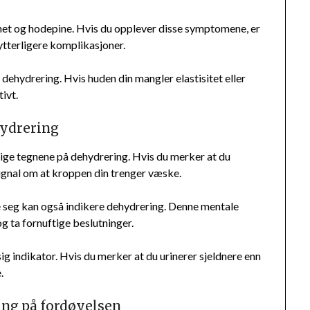
het og hodepine. Hvis du opplever disse symptomene, er
ytterligere komplikasjoner.
å dehydrering. Hvis huden din mangler elastisitet eller
ivt.
hydrering
ige tegnene på dehydrering. Hvis du merker at du
 signal om at kroppen din trenger væske.
e seg kan også indikere dehydrering. Denne mentale
og ta fornuftige beslutninger.
g indikator. Hvis du merker at du urinerer sjeldnere enn
.
ing på fordøyelsen